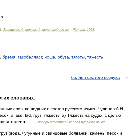
ral
й
,
французский
,
немецкий
,
испанский
языки
. -
Женева
.
1993
.
,
бремя
,
газобалласт
,
ноша
,
обуза
,
тяготы
,
тяжесть
баллон сжатого воздуха
угих словарях:
ных слов, вошедших в состав русского языка. Чудинов А.Н.,
есок, и lasd, lad, груз, тяжесть. а) Тяжесть на судах, с целью
лишняя тяжесть …
Словарь иностранных слов русского языка
груз (вода, чугунные и свинцовые болванки, камень, песок и