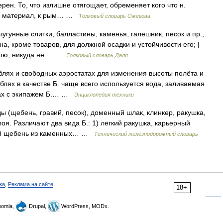
ерен. То, что излишне отягощает, обременяет кого что н.
чий материал, к рым… …
Толковый словарь Ожегова
 чугунные слитки, балластины, каменья, галешник, песок и пр.,
а, кроме товаров, для должной осадки и устойчивости его; |
нюю, никуда не… …
Толковый словарь Даля
лях и свободных аэростатах для изменения высоты полёта и
лях в качестве Б. чаще всего используется вода, заливаемая
тах с экипажем Б.… …
Энциклопедия техники
(щебень, гравий, песок), доменный шлак, клинкер, ракушка,
я. Различают два вида Б.: 1) легкий ракушка, карьерный
елый щебень из каменных… …
Технический железнодорожный словарь
ка
,
Реклама на сайте
18+
omla,
Drupal,
WordPress, MODx.