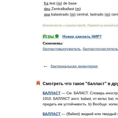
fra
lest
(
m
)
de
base
deu
Zentralballast
(
m
)
spa
balastrado
(
m
)
central
,
lastrado
(
m
)
cent
Безопасность
и
гигиена
труда
.
Перевод
на
английски
Игры ⚽
Нужно сделать НИР?
Синонимы
:
балластовыгружатель
,
балластоочиститель
бактериальная дизентерия
Смотреть что такое "балласт" в др
БАЛЛАСТ
— См. БАЛАСТ. Словарь иностран
1910. БАЛЛАСТ англ. balast, от кельт, bal, п
придать им устойчивость. b) Вообще: из
БАЛЛАСТ
— (Ballast) жидкий или твердый 