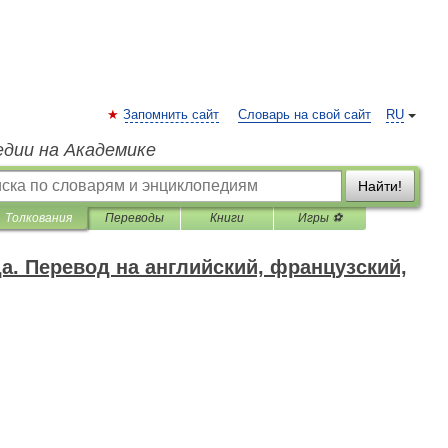
Запомнить сайт
Словарь на свой сайт
RU
едии на Академике
Найти!
Толкования
Переводы
Книги
Игры ⚽
да. Перевод на английский, французский,