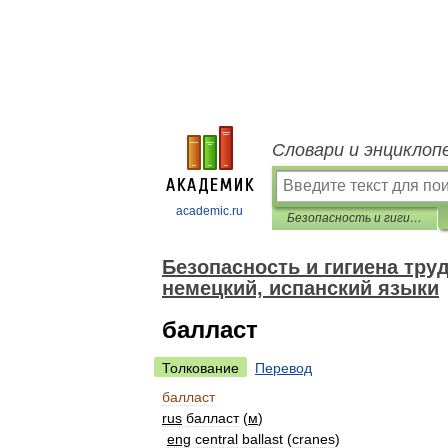
Словари и энциклоп
academic.ru
Безопасность и гигиена труда. Перевод на английский, французский, немецкий, испанский языки
Безопасность и гигиена тру
немецкий, испанский языки
балласт
Толкование
Перевод
балласт
rus
балласт
(
м
)
eng
central
ballast
(
cranes
)