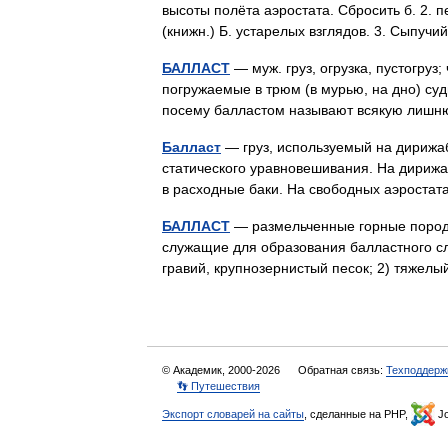
высоты полёта аэростата. Сбросить б. 2. п
(книжн.) Б. устарелых взглядов. 3. Сыпу
БАЛЛАСТ
— муж. груз, огрузка, пустогруз;
погружаемые в трюм (в мурью, на дно) судн
посему балластом называют всякую лиш
Балласт
— груз, используемый на дирижаб
статического уравновешивания. На дирижаб
в расходные баки. На свободных аэроста
БАЛЛАСТ
— размельченные горные породы 
служащие для образования балластного сло
гравий, крупнозернистый песок; 2) тяж
© Академик, 2000-2026
Обратная связь:
Техподдерж
👣 Путешествия
Экспорт словарей на сайты
, сделанные на PHP,
Jo