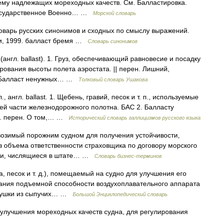
ему надлежащих мореходных качеств. См. Балластировка.
 Государственное Военно… …
Морской словарь
оварь русских синонимов и сходных по смыслу выражений.
ари, 1999. балласт бремя …
Словарь синонимов
 (англ. ballast). 1. Груз, обеспечивающий равновесие и посадку
ирования высоты полета аэростата. || перен. Лишний,
. Балласт ненужных… …
Толковый словарь Ушакова
., англ. ballast. 1. Щебень, гравий, песок и т. п., используемые
ей части железнодорожного полотна. БАС 2. Балласту
2. перен. О том,… …
Исторический словарь галлицизмов русского языка
возимый порожним судном для получения устойчивости,
з объема ответственности страховщика по договору морского
ики, числящиеся в штате… …
Словарь бизнес-терминов
ода, песок и т. д.), помещаемый на судно для улучшения его
вания подъемной способности воздухоплавательного аппарата
подушки из сыпучих… …
Большой Энциклопедический словарь
 улучшения мореходных качеств судна, для регулирования