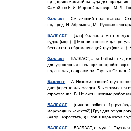
пр.), принимаемый на суда для придания 
Самойлов К. И. Морской словарь. М. Л.:
балласт
— См. лишний, препятствие... Сл
под. ред. Н. Абрамова, М.: Русские слов
БАЛЛАСТ
— [ала], балласта, мн. нет, муж.
судна (мор.). || Мешки с песком для регул
бесполезно обременяющий груз (книжн.)
балласт
— БАЛЛАСТ, а, м. ballast m. < , гол
для укрепления шпал при постройке верхн
подсыпали, подровняли. Гаршин Сигнал. 
Балласт
— А. Некоммерческий груз, пере
дифферента или осадки. Б. исключается и
страхования. Б. Не очень нужные работн
БАЛЛАСТ
— (нидерл. ballast) ..1) груз (в
мореходных качеств2)] Груз для регулиро
(напр., аэростата)3) Слой в виде узкой 
БАЛЛАСТ
— БАЛЛАСТ, а, муж. 1. Груз для